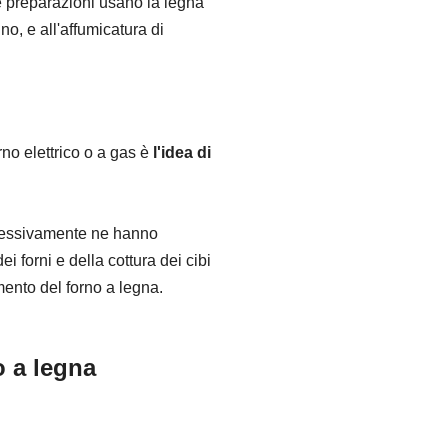
re preparazioni usano la legna
no, e all'affumicatura di
orno elettrico o a gas è
l'idea di
uccessivamente ne hanno
i forni e della cottura dei cibi
mento del forno a legna.
o a legna