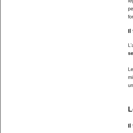
le
pe
fo
I
L'
se
Le
mi
un
L
I