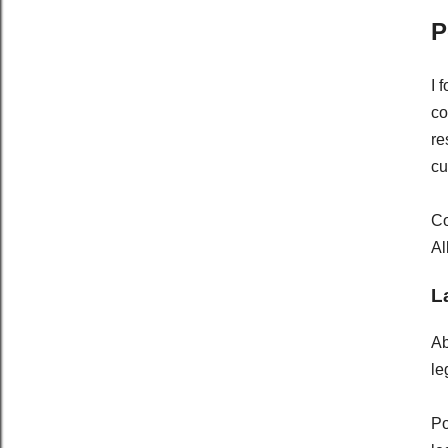
P
I 
co
re
cu
Co
Al
L
Ab
le
Po