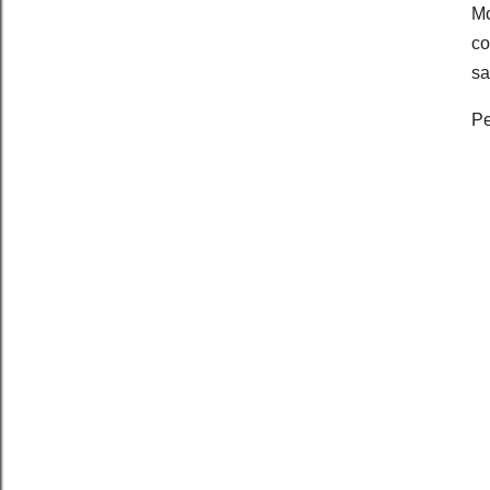
Mo
co
sa
Pe