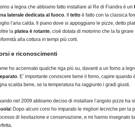
 forno a legna che abbiamo fatto installare al Re di Fiandra è un
na laterale dedicata al fuoco
. Il
tetto
è fatto con la classica f
glio l'aria calda. Il piano dove si appoggiano le pizze, detto plate
oltre la
platea è rotante
, cioè dotata di motorino che la fa gira
iformità alla cottura in tempi più corti.
orsi e riconoscimenti
me ho accennato qualche riga più su, davanti a un forno a leg
eparato
. E' importante conoscere bene il forno, capire quando è
gna scalda bene, se la temperatura ha raggiunto i gradi giusti.
ando nel 2009 abbiamo deciso di installare l'angolo pizze ha s
uola
! Dopo alcuni corsi ho imparato le migliori tecniche per la p
ocesso di lievitazione e conservazione, e mi hanno insegnato tutti
rfetta.