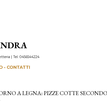
Passa ai contenuti principali
IANDRA
etteria | Tel. 0456544224
MO
CONTATTI
ORNO A LEGNA: PIZZE COTTE SECONDO