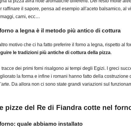
gna la pizza avrà note aromatiche differenti. Del resto molte alt
r raffinare il sapore, pensa ad esempio all'aceto balsamico, al vi
rmaggi, carni, ecc…
l forno a legna è il metodo più antico di cottura
altro motivo che ci ha fatto preferire il forno a legna, rispetto al f
guire le tradizioni più antiche di cottura della pizza
.
 tracce dei primi forni risalgono ai tempi degli Egizi. I greci s
gliorato la forma e infine i romani hanno fatto della costruzione de
'arte. Da allora non ci sono state grandi variazioni sul funziona
e pizze del Re di Fiandra cotte nel forn
l forno: quale abbiamo installato