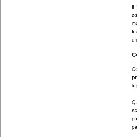
Il
zo
me
In
un
C
Co
pr
le
Qu
sc
pr
pe